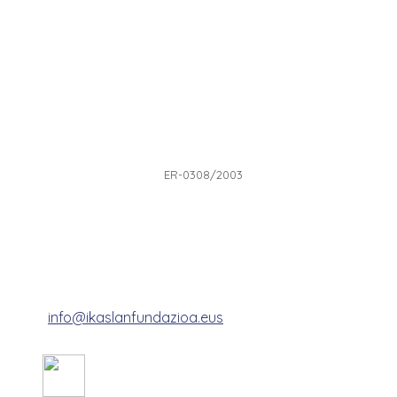
ER-0308/2003
Harremanak
Mallutz Kalea, 23-24
20.240 Ordizia (Gipuzkoa)
Tel: (+34) 943 160 089
email:
info@ikaslanfundazioa.eus