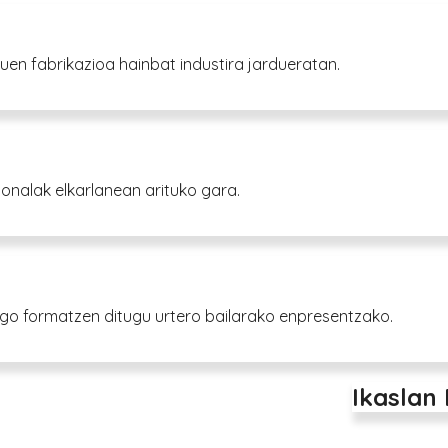
en fabrikazioa hainbat industira jardueratan.
ionalak elkarlanean arituko gara.
iago formatzen ditugu urtero bailarako enpresentzako.
Ikaslan