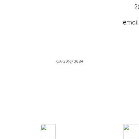
2
email
GA-2016/0084