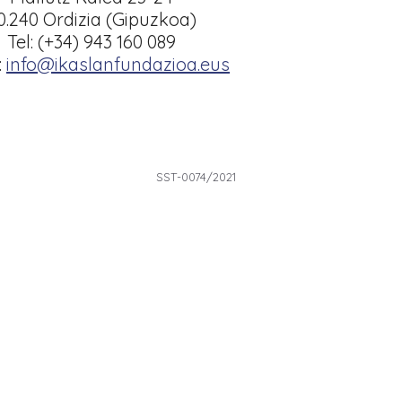
0.240 Ordizia (Gipuzkoa)
Tel: (+34) 943 160 089
:
info@ikaslanfundazioa.eus
SST-0074/2021