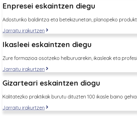
Enpresei eskaintzen diegu
Adosturiko baldintza eta betekizunetan, planopeko produktu
Jarraitu irakurtzen
Ikasleei eskaintzen diegu
Zure formazioa osotzeko helburuarekin, ikasleak eta profes
Jarraitu irakurtzen
Gizarteari eskaintzen diogu
Kalitatezko praktikak burutu dituzten 100 ikasle baino geh
Jarraitu irakurtzen