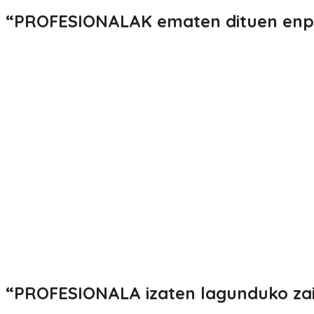
“PROFESIONALAK ematen dituen enp
“PROFESIONALA izaten lagunduko za