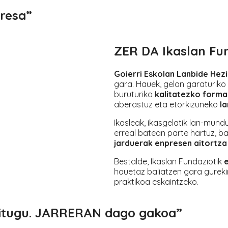
resa”
ZER DA
Ikaslan Fu
Goierri Eskolan Lanbide Hez
gara. Hauek, gelan garaturiko
buruturiko
kalitatezko forma
aberastuz eta etorkizuneko
l
Ikasleak, ikasgelatik lan-mun
erreal batean parte hartuz, ba
jarduerak enpresen aitortz
Bestalde, Ikaslan Fundaziotik
hauetaz baliatzen gara gureki
praktikoa eskaintzeko.
itugu. JARRERAN dago gakoa”