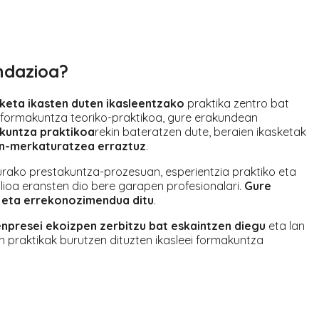
ndazioa
?
iketa ikasten duten ikasleentzako
praktika zentro bat
 formakuntza teoriko-praktikoa, gure erakundean
kuntza praktikoa
rekin bateratzen dute, beraien ikasketak
an-merkaturatzea erraztuz
.
durako prestakuntza-prozesuan, esperientzia praktiko eta
lioa eransten dio bere garapen profesionalari.
Gure
a eta errekonozimendua ditu
.
enpresei ekoizpen zerbitzu bat eskaintzen diegu
eta lan
n praktikak burutzen dituzten ikasleei formakuntza